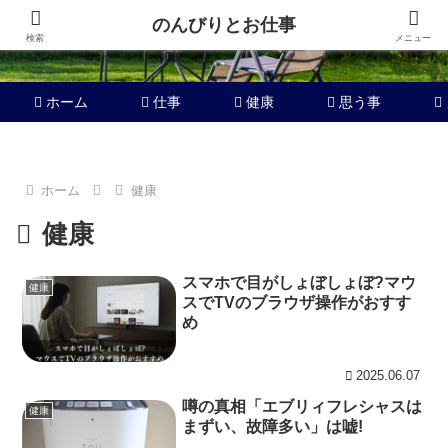
のんびりとお仕事
検索
メニュー
ホーム
仕事
健康
思う事
ホーム
健康
健康
スマホで目がしょぼしょぼ?マウ
健康
スでTVのブラウザ操作がおすす
め
2025.06.07
噂の真相「エブリィフレシャスは
健康
まずい、故障多い」は嘘!