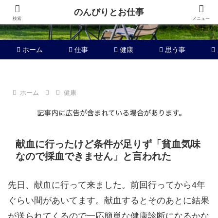
のんびりとお仕事
検索
メニュー
ホーム
仕事
健康
思う事
ホーム
健康
献血に行ったけど条件が足りず「貧血気味
なので採血できません」と言われた
先日、献血に行って来ました。前回行ってから4年
ぐらい間があいてます。献血するとそのあとに結果
が送られてくるので一応簡単な健康診断になるかな