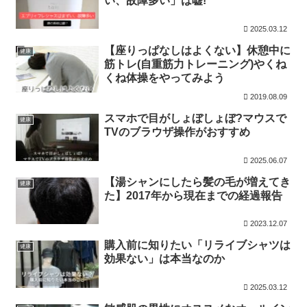
い、故障多い」は嘘!
2025.03.12
【座りっぱなしはよくない】休憩中に
健康
筋トレ(自重筋力トレーニング)やくね
くね体操をやってみよう
2019.08.09
スマホで目がしょぼしょぼ?マウスで
健康
TVのブラウザ操作がおすすめ
2025.06.07
【湯シャンにしたら髪の毛が増えてき
健康
た】2017年から現在までの経過報告
2023.12.07
購入前に知りたい「リライブシャツは
健康
効果ない」は本当なのか
2025.03.12