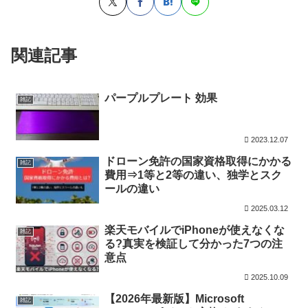
関連記事
パープルプレート 効果
雑記
2023.12.07
ドローン免許の国家資格取得にかかる
雑記
費用⇒1等と2等の違い、独学とスク
ールの違い
2025.03.12
楽天モバイルでiPhoneが使えなくな
雑記
る?真実を検証して分かった7つの注
意点
2025.10.09
【2026年最新版】Microsoft
雑記