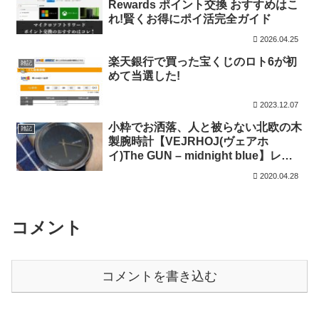
Rewards ポイント交換 おすすめはこ
れ!賢くお得にポイ活完全ガイド
2026.04.25
楽天銀行で買った宝くじのロト6が初
雑記
めて当選した!
2023.12.07
小粋でお洒落、人と被らない北欧の木
雑記
製腕時計【VEJRHOJ(ヴェアホ
イ)The GUN – midnight blue】レビ
ュー
2020.04.28
コメント
コメントを書き込む