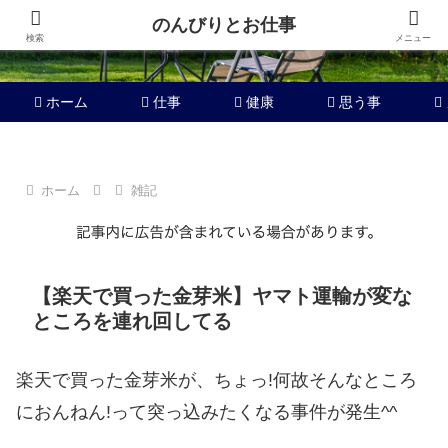
のんびりとお仕事
検索
メニュー
ホーム
仕事
健康
思う事
ホーム
雑記
【楽天で買った金芽米】ヤマト運輸が変な
ところを連れ回してる
楽天で買った金芽米が、ちょっ!何故そんなところ
におんねん!って突っ込みたくなる事件が発生^^