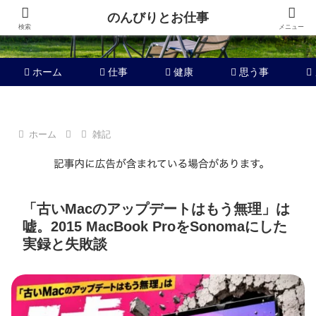
のんびりとお仕事
検索
メニュー
ホーム
仕事
健康
思う事
ホーム
雑記
「古いMacのアップデートはもう無理」は
嘘。2015 MacBook ProをSonomaにした
実録と失敗談