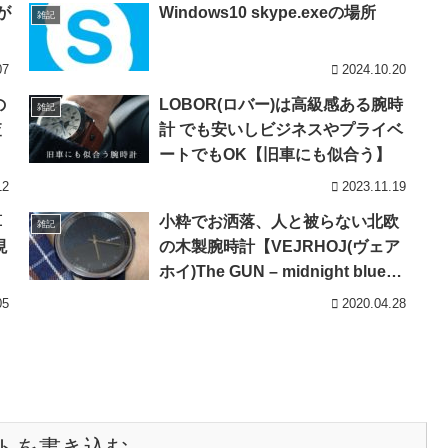
が
Windows10 skype.exeの場所
雑記
07
2024.10.20
の
LOBOR(ロバー)は高級感ある腕時
雑記
査
計 でも安いしビジネスやプライベ
ートでもOK【旧車にも似合う】
12
2023.11.19
算
小粋でお洒落、人と被らない北欧
雑記
現
の木製腕時計【VEJRHOJ(ヴェア
ホイ)The GUN – midnight blue】
レビュー
05
2020.04.28
トを書き込む