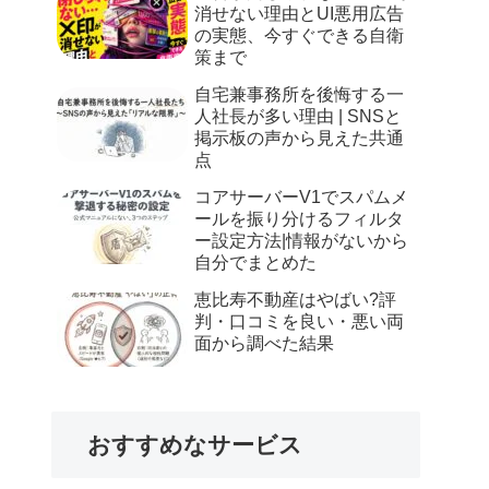
消せない理由とUI悪用広告
の実態、今すぐできる自衛
策まで
自宅兼事務所を後悔する一
人社長が多い理由 | SNSと
掲示板の声から見えた共通
点
コアサーバーV1でスパムメ
ールを振り分けるフィルタ
ー設定方法|情報がないから
自分でまとめた
恵比寿不動産はやばい?評
判・口コミを良い・悪い両
面から調べた結果
おすすめなサービス