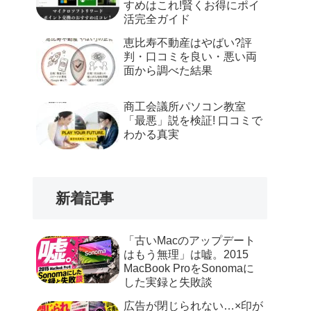
すめはこれ!賢くお得にポイ
活完全ガイド
恵比寿不動産はやばい?評
判・口コミを良い・悪い両
面から調べた結果
商工会議所パソコン教室
「最悪」説を検証! 口コミで
わかる真実
新着記事
「古いMacのアップデート
はもう無理」は嘘。2015
MacBook ProをSonomaに
した実録と失敗談
広告が閉じられない…×印が