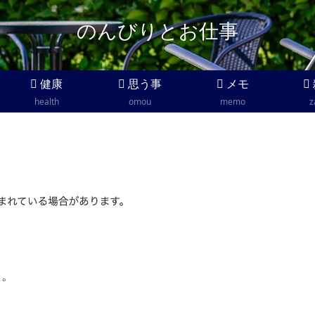
のんびりとお仕事
健康
思う事
メモ
health
omou
memo
z
た。