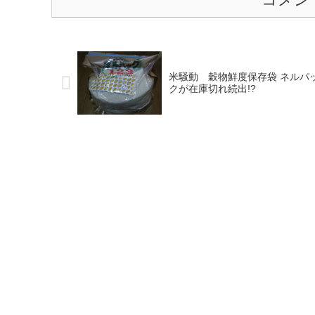
米騒動 穀物鮮度保存袋 ネルパ
クが在庫切れ続出!?