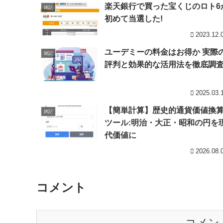
楽天銀行で買った宝くじのロト6
雑記
初めて当選した!
2023.12.
ユーデミーの料金はお得か 実際
雑記
評判と効果的な活用法を徹底調
2025.03.
【簡単計算】歴史的通貨価値換
雑記
ツール:明治・大正・昭和の円を
代価値に
2026.08.
コメント
コメン