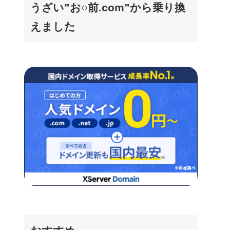
うざい”お○前.com”から乗り換
えました