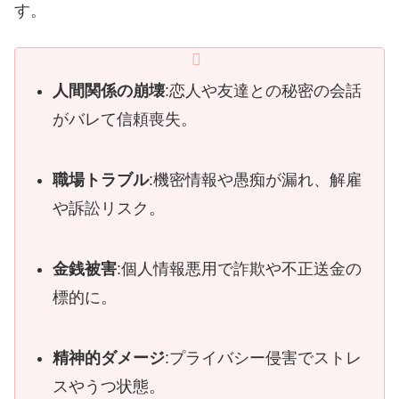
す。
人間関係の崩壊
:恋人や友達との秘密の会話
がバレて信頼喪失。
職場トラブル
:機密情報や愚痴が漏れ、解雇
や訴訟リスク。
金銭被害
:個人情報悪用で詐欺や不正送金の
標的に。
精神的ダメージ
:プライバシー侵害でストレ
スやうつ状態。