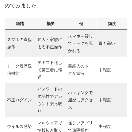
めてみました。
経路
概要
例
頻度
スマホを貸し
スマホの直接
知人・家族に
てトークを覗
最も高い
操作
よる不正操作
かれる
テキスト化し
トーク履歴送
芸能人のトー
て第三者に転
中程度
信機能
クが漏洩
送
パスワードの
ハッキングで
脆弱性でアカ
不正ログイン
履歴にアクセ
中程度
ウント乗っ取
ス
り
マルウェアで
怪しいアプリ
ウイルス感染
中程度
情報抜き取り
で遠隔操作