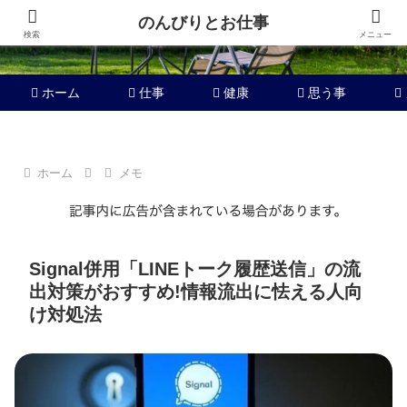
のんびりとお仕事
検索
メニュー
ホーム
仕事
健康
思う事
ホーム
メモ
Signal併用「LINEトーク履歴送信」の流
出対策がおすすめ!情報流出に怯える人向
け対処法