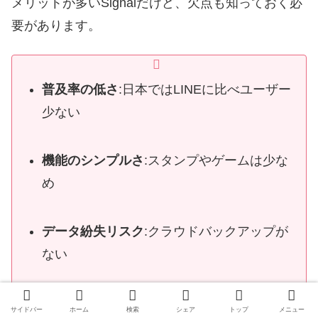
メリットが多いSignalだけど、欠点も知っておく必
要があります。
普及率の低さ
:日本ではLINEに比べユーザー
少ない
機能のシンプルさ
:スタンプやゲームは少な
め
データ紛失リスク
:クラウドバックアップが
ない
脆弱性の報告
:2025年3月、NSAがロシアの
サイドバー
ホーム
検索
シェア
トップ
メニュー