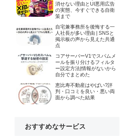
消せない理由とUI悪用広告
の実態、今すぐできる自衛
策まで
自宅兼事務所を後悔する一
人社長が多い理由 | SNSと
掲示板の声から見えた共通
点
コアサーバーV1でスパムメ
ールを振り分けるフィルタ
ー設定方法|情報がないから
自分でまとめた
恵比寿不動産はやばい?評
判・口コミを良い・悪い両
面から調べた結果
おすすめなサービス