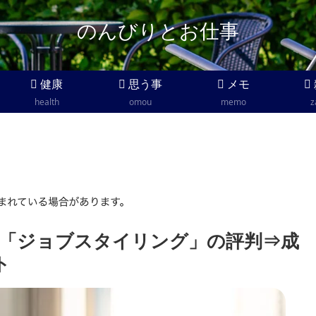
のんびりとお仕事
健康
思う事
メモ
health
omou
memo
z
「ジョブスタイリング」の評判⇒成
ト