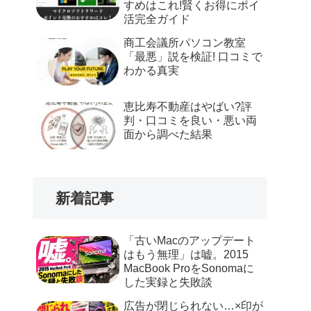
すめはこれ!賢くお得にポイ
活完全ガイド
商工会議所パソコン教室
「最悪」説を検証! 口コミで
わかる真実
恵比寿不動産はやばい?評
判・口コミを良い・悪い両
面から調べた結果
新着記事
「古いMacのアップデート
はもう無理」は嘘。2015
MacBook ProをSonomaに
した実録と失敗談
広告が閉じられない…×印が