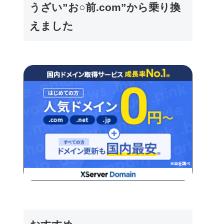
うざい”お○前.com”から乗り換
えました