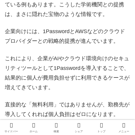
ている例もあります。こうした学術機関との提携
は、まさに隠れた宝物のような情報です。
企業向けには、1PasswordとAWSなどのクラウド
プロバイダーとの戦略的提携が進んでいます。
これにより、企業がAIやクラウド環境向けのセキュ
リティツールとして1Passwordを導入することで、
結果的に個人が費用負担せずに利用できるケースが
増えてきています。
直接的な「無料利用」ではありませんが、勤務先が
導入してくれれば個人負担はゼロになります。
サイドバー
ホーム
検索
シェア
トップ
メニュー
ソースネクスト版による「買い切り」のような