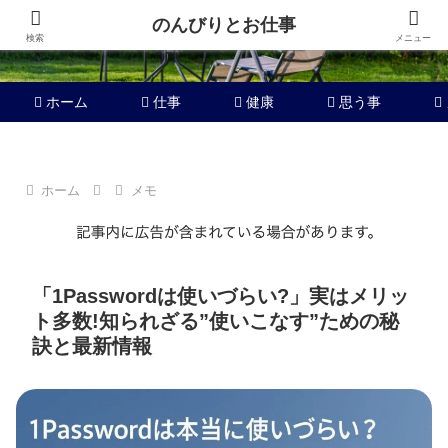
のんびりとお仕事
検索
メニュー
ホーム
仕事
健康
思う事
ホーム
メモ
「1Passwordは使いづらい?」実はメリッ
ト多数!知られざる”使いこなす”ための秘
訣と最新情報