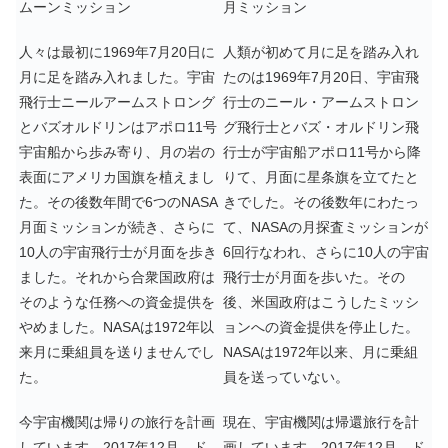
ムーンミッション
月ミッション
人々は最初に1969年7月20日に
人類が初めて月に足を踏み入れ
月に足を踏み入れました。宇宙
たのは1969年7月20日、宇宙飛
飛行士ニールアームストロング
行士のニール・アームストロン
とバズオルドリンはアポロ11号
グ飛行士とバズ・オルドリン飛
宇宙船から歩み寄り、月の岩の
行士が宇宙船アポロ11号から降
表面にアメリカ国旗を植えまし
りて、月面に星条旗を立てたと
た。その後数年間で6つのNASA
きでした。その後数年にわたっ
月面ミッションが続き、さらに
て、NASAの月探査ミッションが
10人の宇宙飛行士が月面を歩き
6回行なわれ、さらに10人の宇宙
ました。それから合衆国政府は
飛行士が月面を歩いた。その
そのような任務への資金提供を
後、米国政府はこうしたミッシ
やめました。NASAは1972年以
ョンへの資金提供を停止した。
来月に乗組員を送りませんでし
NASAは1972年以来、月に乗組
た。
員を送っていない。
今宇宙機関は帰りの旅行を計画
現在、宇宙機関は帰還旅行を計
しています。2017年12月、ド
画しています。2017年12月、ド