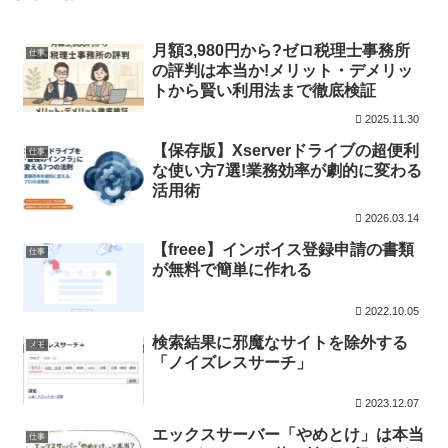
月額3,980円から?ゼロ税理士事務所
仕事
の評判は本当か!メリット・デメリッ
トから賢い利用法まで徹底検証
2025.11.30
【保存版】Xserverドライブの超便利
仕事
な使い方7選!業務効率が劇的に変わる
活用術
2026.03.14
【freee】インボイス登録申請の書類
仕事
が無料で簡単に作れる
2022.10.05
検索結果に邪魔なサイトを除外する
メモ
「ノイズレスサーチ」
2023.12.07
エックスサーバー「やめとけ」は本当
仕事