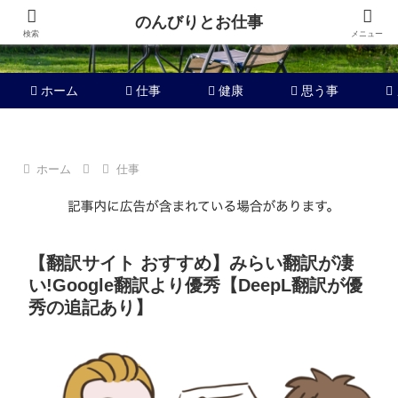
のんびりとお仕事
検索
メニュー
ホーム
仕事
健康
思う事
ホーム
仕事
【翻訳サイト おすすめ】みらい翻訳が凄
い!Google翻訳より優秀【DeepL翻訳が優
秀の追記あり】