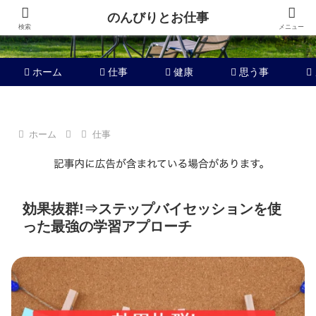
のんびりとお仕事
検索
メニュー
ホーム
仕事
健康
思う事
ホーム
仕事
効果抜群!⇒ステップバイセッションを使
った最強の学習アプローチ