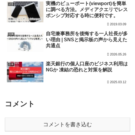
実機のビューポート(viewport)を簡単
メモ
に調べる方法。メディアクエリでレス
ポンシブ対応する時に便利です。
2019.03.09
自宅兼事務所を後悔する一人社長が多
仕事
い理由 | SNSと掲示板の声から見えた
共通点
2026.05.26
楽天銀行の個人口座のビジネス利用は
仕事
NGか 凍結の恐れと対策を解説
2025.03.12
コメント
コメントを書き込む