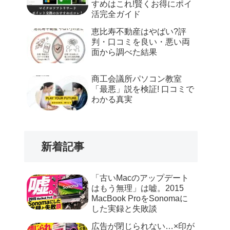
すめはこれ!賢くお得にポイ
活完全ガイド
恵比寿不動産はやばい?評
判・口コミを良い・悪い両
面から調べた結果
商工会議所パソコン教室
「最悪」説を検証! 口コミで
わかる真実
新着記事
「古いMacのアップデート
はもう無理」は嘘。2015
MacBook ProをSonomaに
した実録と失敗談
広告が閉じられない…×印が