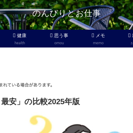
のんびりとお仕事
健康
思う事
メモ
health
omou
memo
z
最安」の比較2025年版