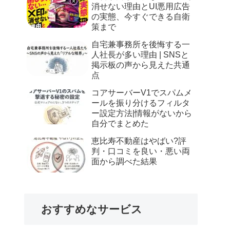
消せない理由とUI悪用広告
の実態、今すぐできる自衛
策まで
自宅兼事務所を後悔する一
人社長が多い理由 | SNSと
掲示板の声から見えた共通
点
コアサーバーV1でスパムメ
ールを振り分けるフィルタ
ー設定方法|情報がないから
自分でまとめた
恵比寿不動産はやばい?評
判・口コミを良い・悪い両
面から調べた結果
おすすめなサービス