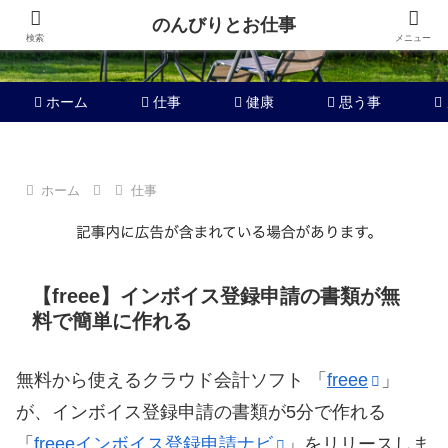
のんびりとお仕事
検索
メニュー
ホーム
仕事
健康
思う事
ホーム
仕事
【freee】インボイス登録申請の書類が無
料で簡単に作れる
無料から使えるクラウド会計ソフト 「
freee
」
が、インボイス登録申請の書類が5分で作れる
「
freeeインボイス登録申請ナビ
」をリリースしま