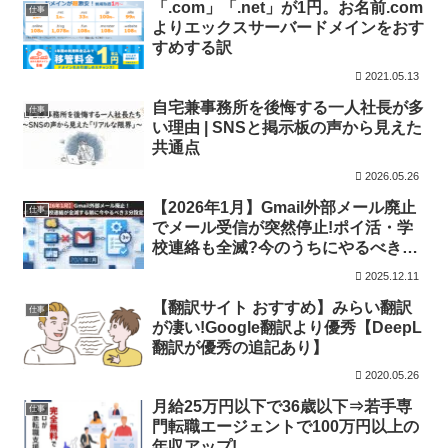
「.com」「.net」が1円。お名前.com
仕事
よりエックスサーバードメインをおす
すめする訳
2021.05.13
自宅兼事務所を後悔する一人社長が多
仕事
い理由 | SNSと掲示板の声から見えた
共通点
2026.05.26
【2026年1月】Gmail外部メール廃止
仕事
でメール受信が突然停止!ポイ活・学
校連絡も全滅?今のうちにやるべき3
分設定完全マニュアル
2025.12.11
【翻訳サイト おすすめ】みらい翻訳
仕事
が凄い!Google翻訳より優秀【DeepL
翻訳が優秀の追記あり】
2020.05.26
月給25万円以下で36歳以下⇒若手専
仕事
門転職エージェントで100万円以上の
年収アップ!